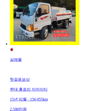
실매물
헛걸음보상
현대 홈로리 이마이티
15년 02월 · 156,055km
2,590만원