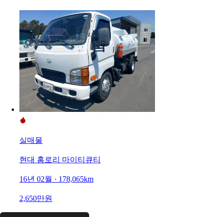
실매물
현대 홈로리 마이티큐티
16년 02월 · 178,065km
2,650만원