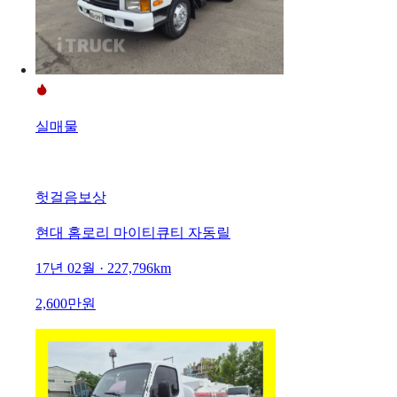
실매물
헛걸음보상
현대 홈로리 마이티큐티 자동릴
17년 02월 · 227,796km
2,600만원