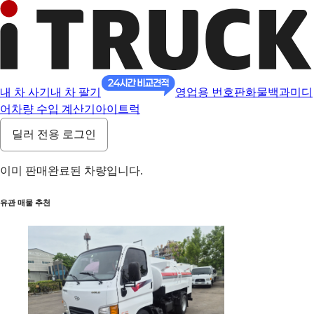
내 차 사기
내 차 팔기
영업용 번호판
화물백과
미디
어
차량 수입 계산기
아이트럭
딜러 전용 로그인
이미 판매완료된 차량입니다.
유관 매물 추천