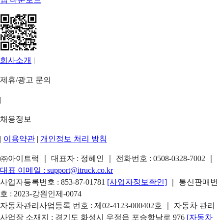
회사소개
|
제휴/광고 문의
|
채용정보
|
이용약관
|
개인정보 처리 방침
㈜아이트럭 ｜ 대표자 : 정혜인 ｜ 전화번호 :
0508-0328-7002
｜
대표 이메일 :
support@itruck.co.kr
사업자등록번호 : 853-87-01781
[사업자정보확인]
｜ 통신판매번
호 : 2023-강원인제-0074
자동차관리사업등록 번호 : 제02-4123-000402호 ｜ 자동차 관리
사업장 소재지 : 경기도 화성시 우정읍 포승항남로 976
[자동차