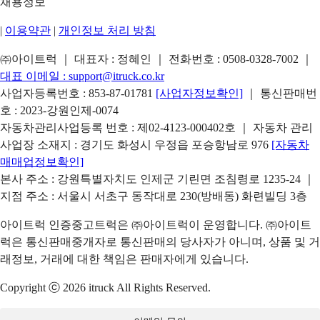
채용정보
|
이용약관
|
개인정보 처리 방침
㈜아이트럭 ｜ 대표자 : 정혜인 ｜ 전화번호 :
0508-0328-7002
｜
대표 이메일 :
support@itruck.co.kr
사업자등록번호 : 853-87-01781
[사업자정보확인]
｜ 통신판매번
호 : 2023-강원인제-0074
자동차관리사업등록 번호 : 제02-4123-000402호 ｜ 자동차 관리
사업장 소재지 : 경기도 화성시 우정읍 포승항남로 976
[자동차
매매업정보확인]
본사 주소 : 강원특별자치도 인제군 기린면 조침령로 1235-24 ｜
지점 주소 : 서울시 서초구 동작대로 230(방배동) 화련빌딩 3층
아이트럭 인증중고트럭은 ㈜아이트럭이 운영합니다. ㈜아이트
럭은 통신판매중개자로 통신판매의 당사자가 아니며, 상품 및 거
래정보, 거래에 대한 책임은 판매자에게 있습니다.
Copyright ⓒ 2026 itruck All Rights Reserved.