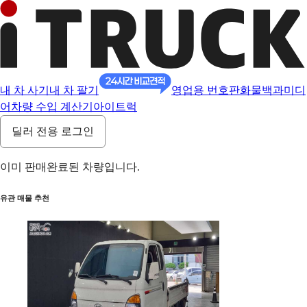
내 차 사기
내 차 팔기
영업용 번호판
화물백과
미디
어
차량 수입 계산기
아이트럭
딜러 전용 로그인
이미 판매완료된 차량입니다.
유관 매물 추천