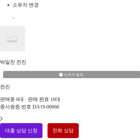
소유자 변경
-
박일찬
전진
소유자 동의
전진
판매중
6
대 · 판매 완료
16
대
종사원증 번호
DA19-00068
대출 상담 신청
전화 상담