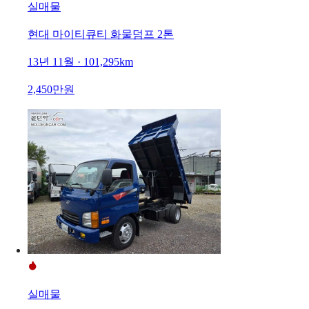
실매물
현대 마이티큐티 화물덤프 2톤
13년 11월 · 101,295km
2,450만원
실매물