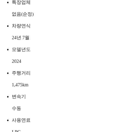
특장업체
없음(순정)
차량연식
24년 7월
모델년도
2024
주행거리
1,475
km
변속기
수동
사용연료
LPG