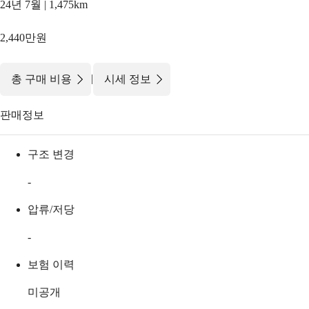
24년 7월 | 1,475km
2,440만원
|
총 구매 비용
시세 정보
판매정보
구조 변경
-
압류/저당
-
보험 이력
미공개