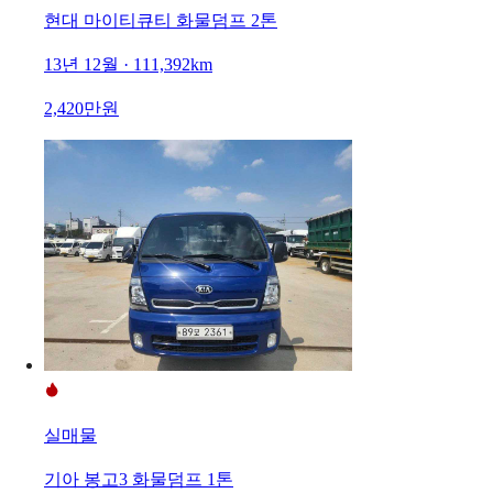
현대 마이티큐티 화물덤프 2톤
13년 12월 · 111,392km
2,420만원
실매물
기아 봉고3 화물덤프 1톤