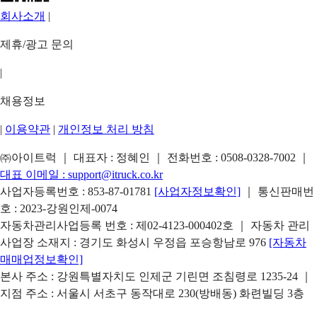
회사소개
|
제휴/광고 문의
|
채용정보
|
이용약관
|
개인정보 처리 방침
㈜아이트럭 ｜ 대표자 : 정혜인 ｜ 전화번호 :
0508-0328-7002
｜
대표 이메일 :
support@itruck.co.kr
사업자등록번호 : 853-87-01781
[사업자정보확인]
｜ 통신판매번
호 : 2023-강원인제-0074
자동차관리사업등록 번호 : 제02-4123-000402호 ｜ 자동차 관리
사업장 소재지 : 경기도 화성시 우정읍 포승항남로 976
[자동차
매매업정보확인]
본사 주소 : 강원특별자치도 인제군 기린면 조침령로 1235-24 ｜
지점 주소 : 서울시 서초구 동작대로 230(방배동) 화련빌딩 3층