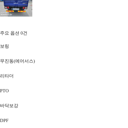
주요 옵션
0
건
보링
무진동(에어서스)
리타더
PTO
바닥보강
DPF