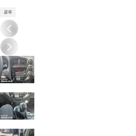
1
/
19
공유