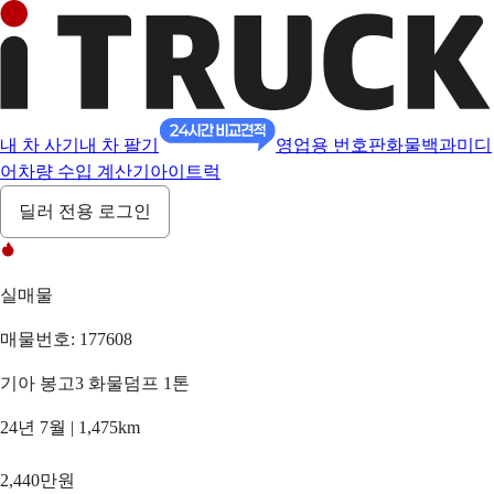
내 차 사기
내 차 팔기
영업용 번호판
화물백과
미디
어
차량 수입 계산기
아이트럭
딜러 전용 로그인
실매물
매물번호: 177608
기아 봉고3 화물덤프 1톤
24년 7월 | 1,475km
2,440만원