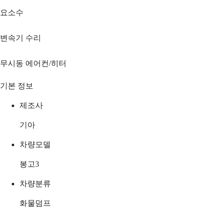
요소수
변속기 수리
무시동 에어컨/히터
기본 정보
제조사
기아
차량모델
봉고3
차량분류
화물덤프