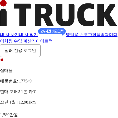
내 차 사기
내 차 팔기
영업용 번호판
화물백과
미디
어
차량 수입 계산기
아이트럭
딜러 전용 로그인
실매물
매물번호: 177549
현대 포터2 1톤 카고
23년 1월 | 12,981km
1,580만원