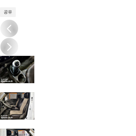
1
/
15
공유