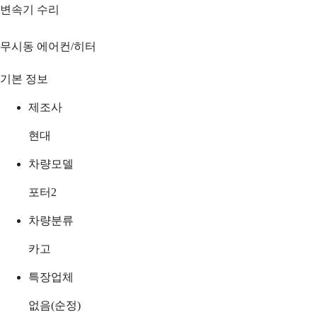
변속기 수리
무시동 에어컨/히터
기본 정보
제조사
현대
차량모델
포터2
차량분류
카고
특장업체
없음(순정)