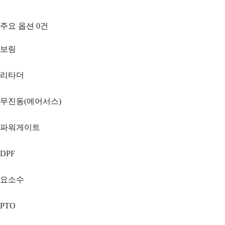
주요 옵션
0
건
보링
리타더
무진동(에어서스)
파워게이트
DPF
요소수
PTO