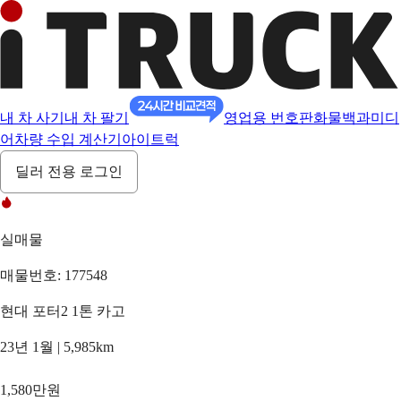
내 차 사기
내 차 팔기
영업용 번호판
화물백과
미디
어
차량 수입 계산기
아이트럭
딜러 전용 로그인
실매물
매물번호: 177548
현대 포터2 1톤 카고
23년 1월 | 5,985km
1,580만원