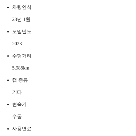
차량연식
23년 1월
모델년도
2023
주행거리
5,985
km
캡 종류
기타
변속기
수동
사용연료