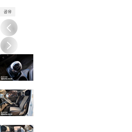
1
/
15
공유