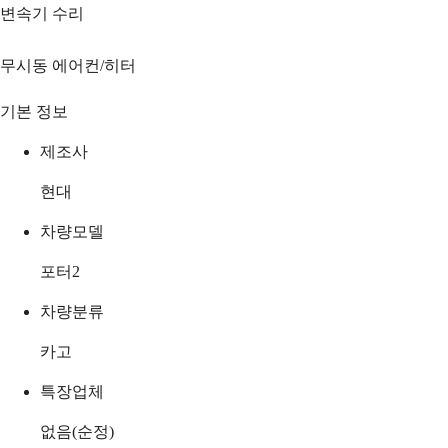
변속기 수리
무시동 에어컨/히터
기본 정보
제조사
현대
차량모델
포터2
차량분류
카고
특장업체
없음(순정)