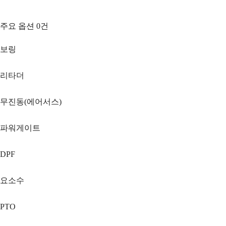
주요 옵션
0
건
보링
리타더
무진동(에어서스)
파워게이트
DPF
요소수
PTO