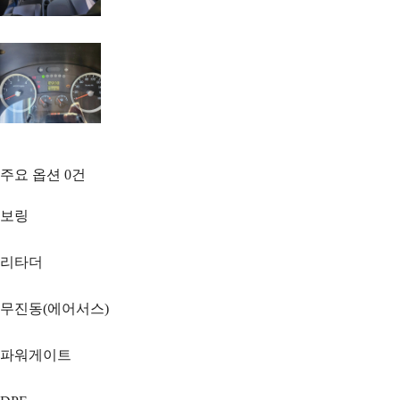
주요 옵션
0
건
보링
리타더
무진동(에어서스)
파워게이트