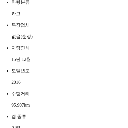
차량분류
카고
특장업체
없음(순정)
차량연식
15년 12월
모델년도
2016
주행거리
95,907
km
캡 종류
기타