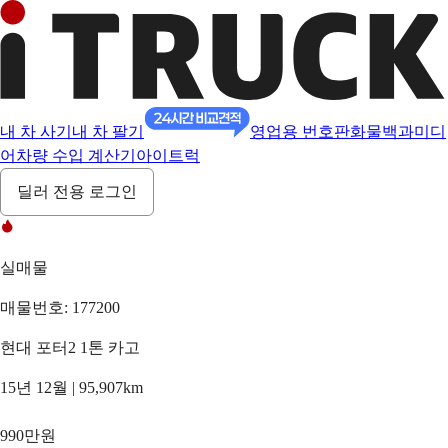
내 차 사기
내 차 팔기
영업용 번호판
화물백과
미디
어
차량 수입 계산기
아이트럭
딜러 전용 로그인
실매물
매물번호: 177200
현대 포터2 1톤 카고
15년 12월 | 95,907km
990만원