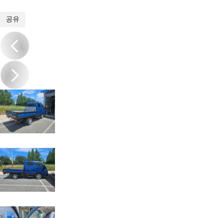
1
/
10
공유