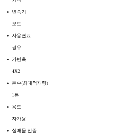
변속기
오토
사용연료
경유
가변축
4X2
톤수(최대적재량)
1
톤
용도
자가용
실매물 인증