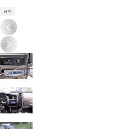
1
/
19
공유