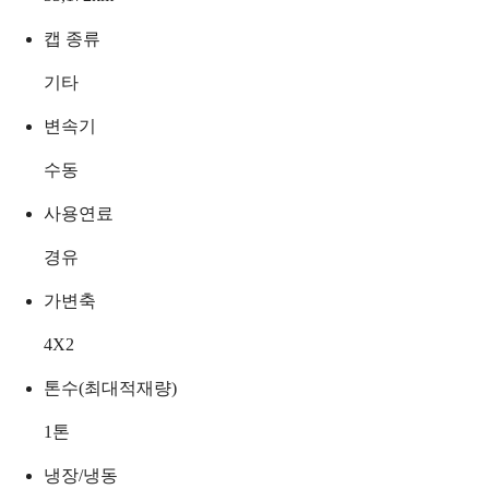
캡 종류
기타
변속기
수동
사용연료
경유
가변축
4X2
톤수(최대적재량)
1
톤
냉장/냉동