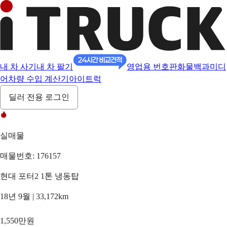
내 차 사기
내 차 팔기
영업용 번호판
화물백과
미디
어
차량 수입 계산기
아이트럭
딜러 전용 로그인
실매물
매물번호: 176157
현대 포터2 1톤 냉동탑
18년 9월 | 33,172km
1,550만원