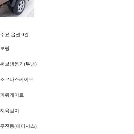
주요 옵션
0
건
보링
써브냉동기(투냉)
조르다스케이트
파워게이트
지육걸이
무진동(에어서스)