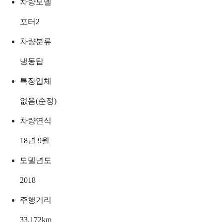
차량모델
포터2
차량분류
냉동탑
특장업체
없음(순정)
차량연식
18년 9월
모델년도
2018
주행거리
33,172
km