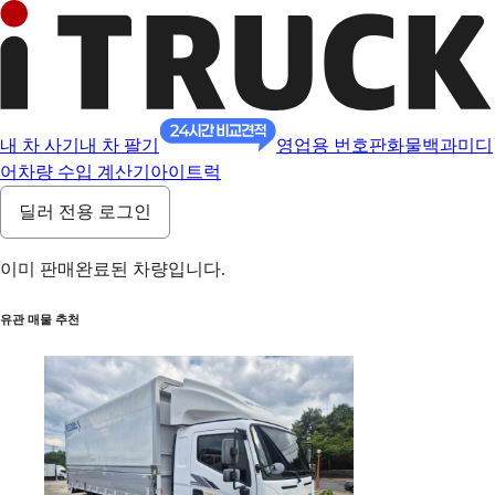
내 차 사기
내 차 팔기
영업용 번호판
화물백과
미디
어
차량 수입 계산기
아이트럭
딜러 전용 로그인
이미 판매완료된 차량입니다.
유관 매물 추천