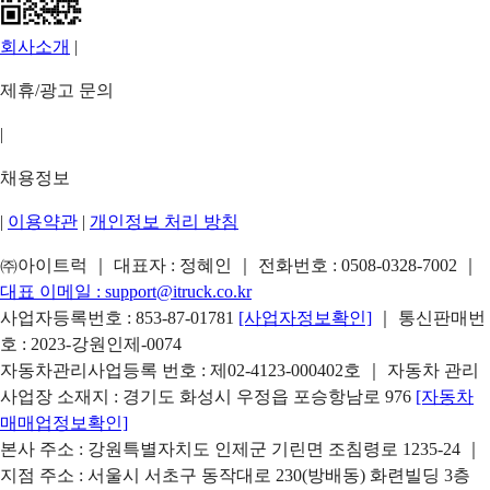
회사소개
|
제휴/광고 문의
|
채용정보
|
이용약관
|
개인정보 처리 방침
㈜아이트럭 ｜ 대표자 : 정혜인 ｜ 전화번호 :
0508-0328-7002
｜
대표 이메일 :
support@itruck.co.kr
사업자등록번호 : 853-87-01781
[사업자정보확인]
｜ 통신판매번
호 : 2023-강원인제-0074
자동차관리사업등록 번호 : 제02-4123-000402호 ｜ 자동차 관리
사업장 소재지 : 경기도 화성시 우정읍 포승항남로 976
[자동차
매매업정보확인]
본사 주소 : 강원특별자치도 인제군 기린면 조침령로 1235-24 ｜
지점 주소 : 서울시 서초구 동작대로 230(방배동) 화련빌딩 3층