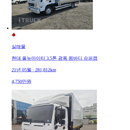
실매물
현대 올뉴마이티 3.5톤 광폭 윙바디 슈퍼캡
21년 05월 · 281,812km
4,750만원