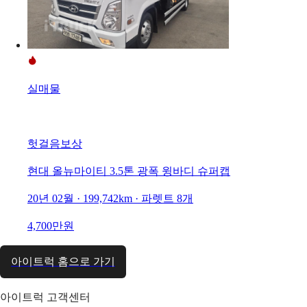
실매물
헛걸음보상
현대 올뉴마이티 3.5톤 광폭 윙바디 슈퍼캡
20년 02월 · 199,742km · 파렛트 8개
4,700만원
아이트럭 홈으로 가기
아이트럭 고객센터