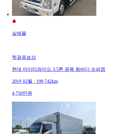
실매물
헛걸음보상
현대 마이티와이드 3.5톤 광폭 윙바디 슈퍼캡
20년 02월 · 199,742km
4,750만원