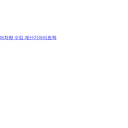
어
차량 수입 계산기
아이트럭