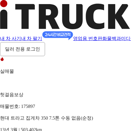
내 차 사기
내 차 팔기
영업용 번호판
화물백과
미디
딜러 전용 로그인
실매물
헛걸음보상
매물번호: 175897
현대 트라고 집게차 350 7.5톤 수동 없음(순정)
13년 3월 | 503,402km