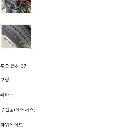
주요 옵션
0
건
보링
리타더
무진동(에어서스)
파워게이트