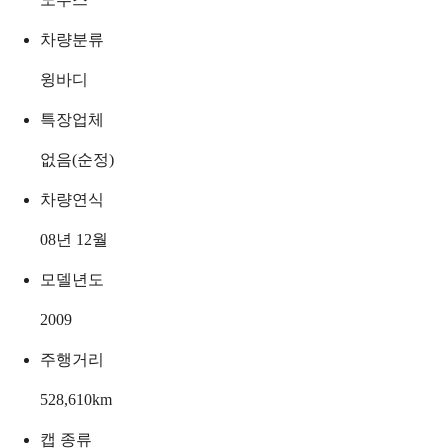
차량분류
윙바디
특장업체
없음(순정)
차량연식
08년 12월
모델년도
2009
주행거리
528,610
km
캡 종류