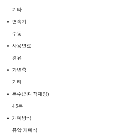
기타
변속기
수동
사용연료
경유
가변축
기타
톤수(최대적재량)
4.5
톤
개폐방식
유압 개폐식