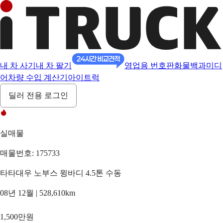
내 차 사기
내 차 팔기
영업용 번호판
화물백과
미디
어
차량 수입 계산기
아이트럭
딜러 전용 로그인
실매물
매물번호: 175733
타타대우 노부스 윙바디 4.5톤 수동
08년 12월 | 528,610km
1,500만원