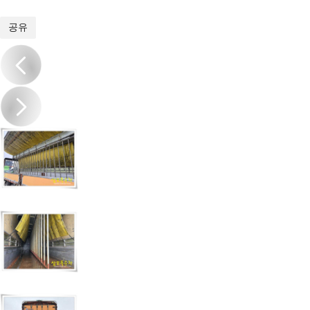
1
/
12
공유