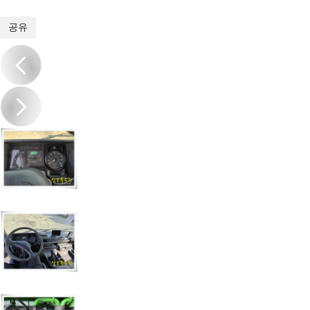
1
/
13
공유