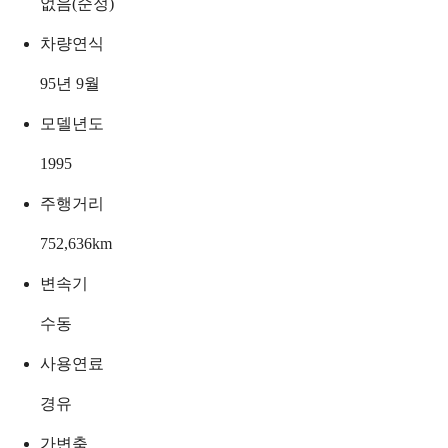
없음(순정)
차량연식
95년 9월
모델년도
1995
주행거리
752,636
km
변속기
수동
사용연료
경유
가변축