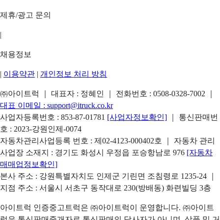
제휴/광고 문의
|
채용정보
|
이용약관
|
개인정보 처리 방침
㈜아이트럭 ｜ 대표자 : 정혜인 ｜ 전화번호 :
0508-0328-7002
｜
대표 이메일 :
support@itruck.co.kr
사업자등록번호 : 853-87-01781
[사업자정보확인]
｜ 통신판매번
호 : 2023-강원인제-0074
자동차관리사업등록 번호 : 제02-4123-000402호 ｜ 자동차 관리
사업장 소재지 : 경기도 화성시 우정읍 포승항남로 976
[자동차
매매업정보확인]
본사 주소 : 강원특별자치도 인제군 기린면 조침령로 1235-24 ｜
지점 주소 : 서울시 서초구 동작대로 230(방배동) 화련빌딩 3층
아이트럭 인증중고트럭은 ㈜아이트럭이 운영합니다. ㈜아이트
럭은 통신판매중개자로 통신판매의 당사자가 아니며, 상품 및 거