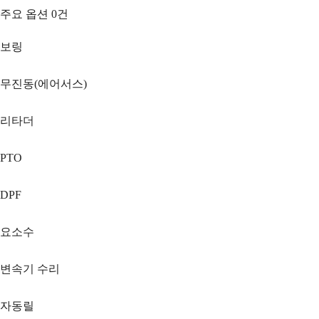
주요 옵션
0
건
보링
무진동(에어서스)
리타더
PTO
DPF
요소수
변속기 수리
자동릴