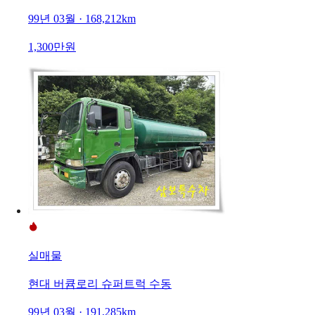
99년 03월 · 168,212km
1,300만원
실매물
현대 버큠로리 슈퍼트럭 수동
99년 03월 · 191,285km