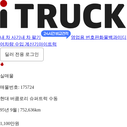
내 차 사기
내 차 팔기
영업용 번호판
화물백과
미디
어
차량 수입 계산기
아이트럭
딜러 전용 로그인
실매물
매물번호: 175724
현대 버큠로리 슈퍼트럭 수동
95년 9월 | 752,636km
1,100만원