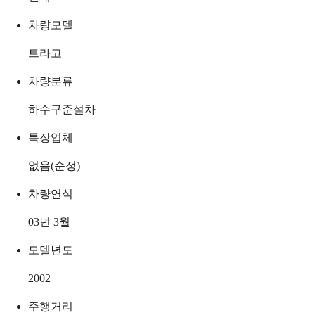
차량모델
트라고
차량분류
하수구준설차
특장업체
없음(순정)
차량연식
03년 3월
모델년도
2002
주행거리