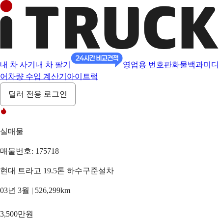
내 차 사기
내 차 팔기
영업용 번호판
화물백과
미디
어
차량 수입 계산기
아이트럭
딜러 전용 로그인
실매물
매물번호: 175718
현대 트라고 19.5톤 하수구준설차
03년 3월 | 526,299km
3,500만원