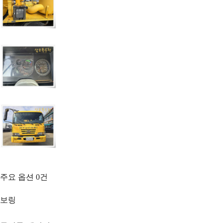
주요 옵션
0
건
보링