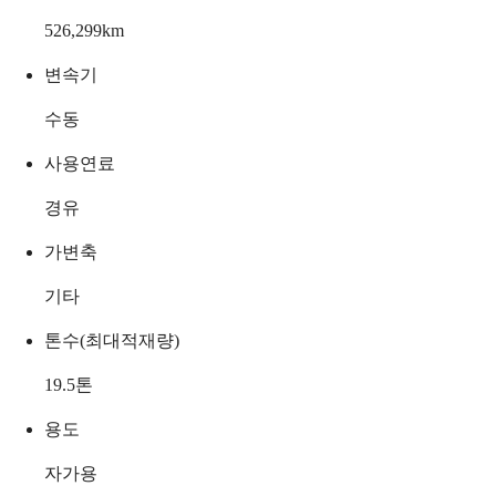
526,299
km
변속기
수동
사용연료
경유
가변축
기타
톤수(최대적재량)
19.5
톤
용도
자가용