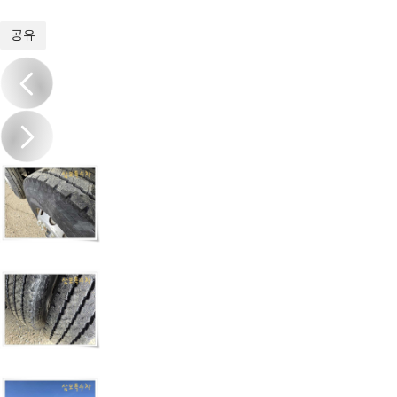
1
/
20
공유