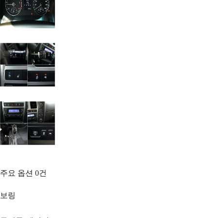
주요 옵션
0
건
보링