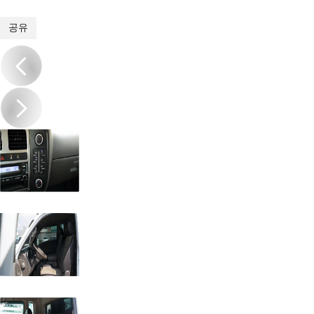
1
/
20
공유