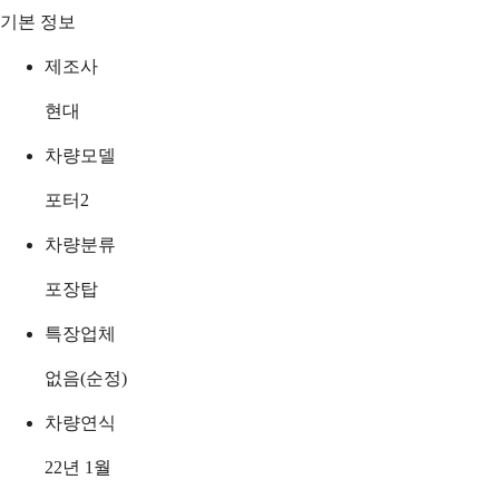
기본 정보
제조사
현대
차량모델
포터2
차량분류
포장탑
특장업체
없음(순정)
차량연식
22년 1월