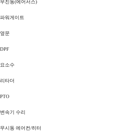
무진동(에어서스)
파워게이트
옆문
DPF
요소수
리타더
PTO
변속기 수리
무시동 에어컨/히터