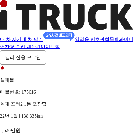
내 차 사기
내 차 팔기
영업용 번호판
화물백과
미디
어
차량 수입 계산기
아이트럭
딜러 전용 로그인
실매물
매물번호: 175616
현대 포터2 1톤 포장탑
22년 1월 | 138,335km
1,520만원