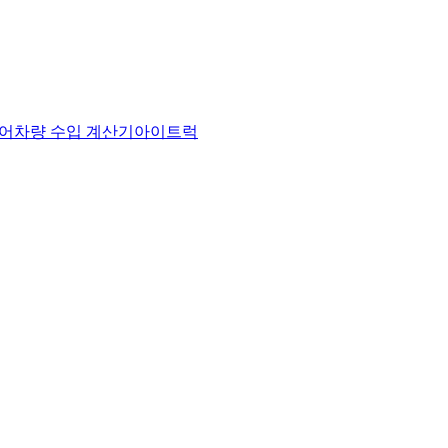
어
차량 수입 계산기
아이트럭