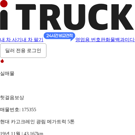
내 차 사기
내 차 팔기
영업용 번호판
화물백과
미디
딜러 전용 로그인
실매물
헛걸음보상
매물번호: 175355
현대 카고크레인 광림 메가트럭 5톤
19년 11월 | 43,167km