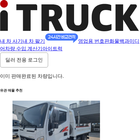
내 차 사기
내 차 팔기
영업용 번호판
화물백과
미디
어
차량 수입 계산기
아이트럭
딜러 전용 로그인
이미 판매완료된 차량입니다.
유관 매물 추천