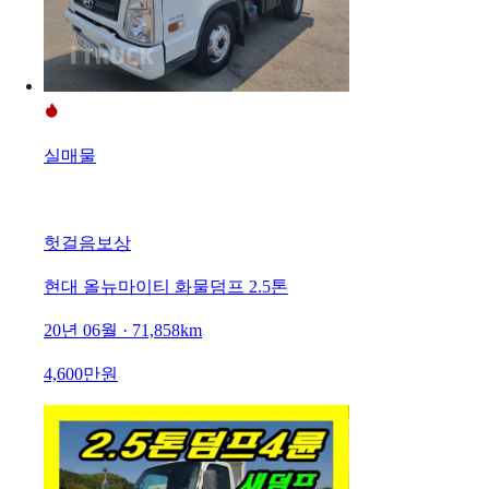
실매물
헛걸음보상
현대 올뉴마이티 화물덤프 2.5톤
20년 06월 · 71,858km
4,600만원