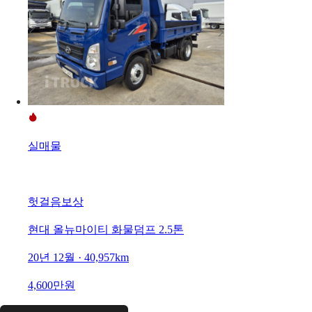
실매물
헛걸음보상
현대 올뉴마이티 화물덤프 2.5톤
20년 12월 · 40,957km
4,600만원