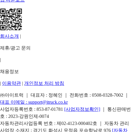
회사소개
|
제휴/광고 문의
|
채용정보
|
이용약관
|
개인정보 처리 방침
㈜아이트럭 ｜ 대표자 : 정혜인 ｜ 전화번호 :
0508-0328-7002
｜
대표 이메일 :
support@itruck.co.kr
사업자등록번호 : 853-87-01781
[사업자정보확인]
｜ 통신판매번
호 : 2023-강원인제-0074
자동차관리사업등록 번호 : 제02-4123-000402호 ｜ 자동차 관리
사업장 소재지 : 경기도 화성시 우정읍 포승항남로 976
[자동차