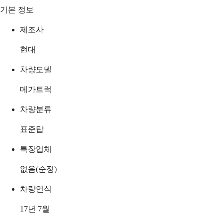
기본 정보
제조사
현대
차량모델
메가트럭
차량분류
표준탑
특장업체
없음(순정)
차량연식
17년 7월