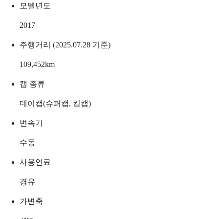
모델년도
2017
주행거리 (2025.07.28 기준)
109,452
km
캡 종류
데이캡(슈퍼캡, 킹캡)
변속기
수동
사용연료
경유
가변축