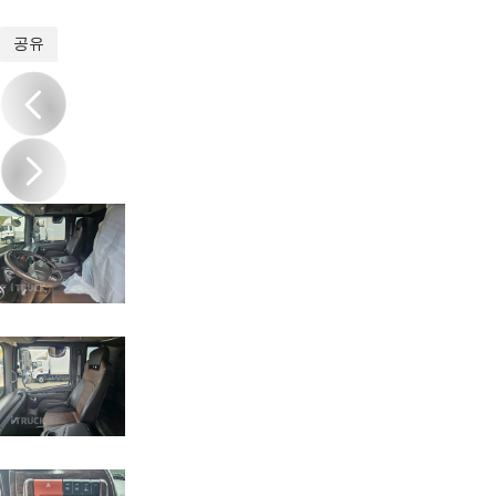
1
/
20
공유