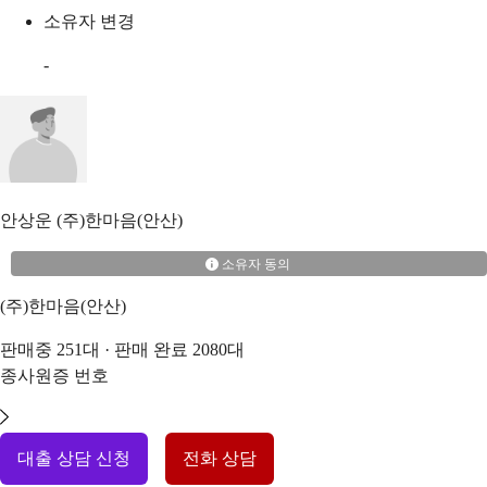
소유자 변경
-
안상운
(주)한마음(안산)
소유자 동의
(주)한마음(안산)
판매중
251
대 · 판매 완료
2080
대
종사원증 번호
대출 상담 신청
전화 상담