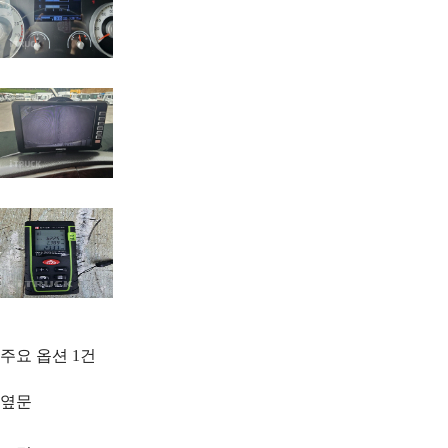
주요 옵션
1
건
옆문