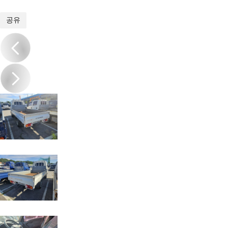
1
/
9
공유