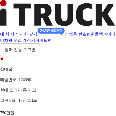
내 차 사기
내 차 팔기
영업용 번호판
화물백과
미디
어
차량 수입 계산기
아이트럭
딜러 전용 로그인
실매물
매물번호: 174590
현대 포터2 1톤 카고
13년 8월 | 159,721km
750만원