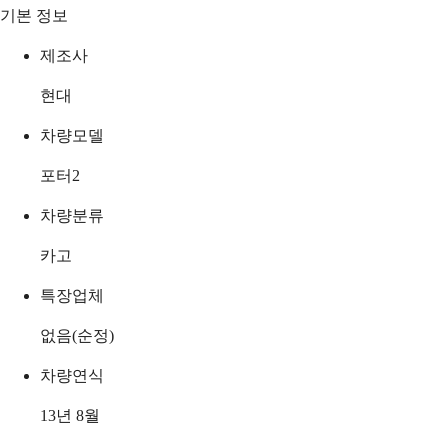
기본 정보
제조사
현대
차량모델
포터2
차량분류
카고
특장업체
없음(순정)
차량연식
13년 8월