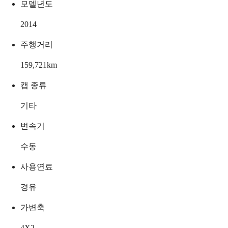
모델년도
2014
주행거리
159,721
km
캡 종류
기타
변속기
수동
사용연료
경유
가변축
4X2