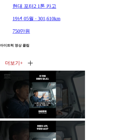
현대 포터2 1톤 카고
19년 05월 · 301,610km
750만원
아이트럭 영상 클립
더보기
+