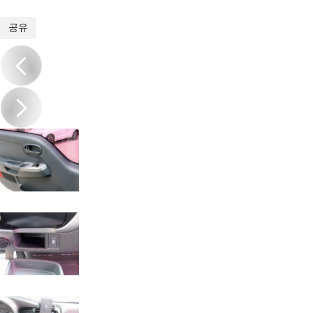
1
/
17
공유