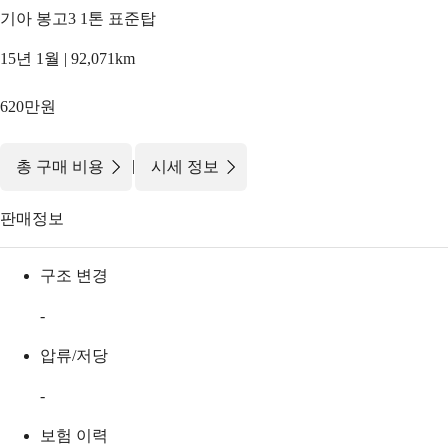
기아 봉고3 1톤 표준탑
15년 1월 | 92,071km
620만원
|
총 구매 비용
시세 정보
판매정보
구조 변경
-
압류/저당
-
보험 이력