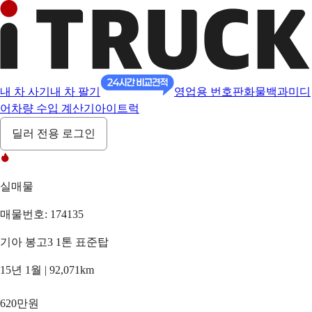
내 차 사기
내 차 팔기
영업용 번호판
화물백과
미디
어
차량 수입 계산기
아이트럭
딜러 전용 로그인
실매물
매물번호: 174135
기아 봉고3 1톤 표준탑
15년 1월 | 92,071km
620만원