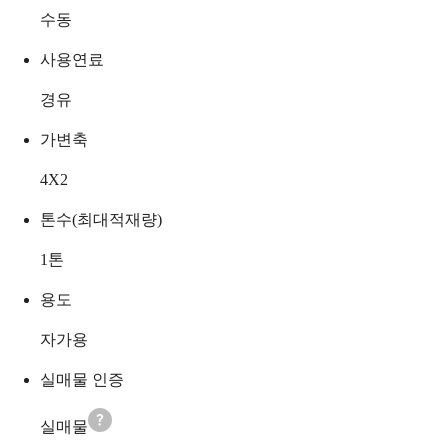
수동
사용연료
경유
가변축
4X2
톤수(최대적재량)
1
톤
용도
자가용
실매물 인증
실매물