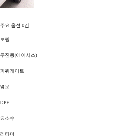
주요 옵션
0
건
보링
무진동(에어서스)
파워게이트
옆문
DPF
요소수
리타더