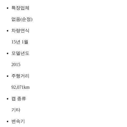
특장업체
없음(순정)
차량연식
15년 1월
모델년도
2015
주행거리
92,071
km
캡 종류
기타
변속기