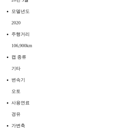
모델년도
2020
주행거리
106,900
km
캡 종류
기타
변속기
오토
사용연료
경유
가변축