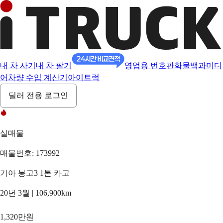
내 차 사기
내 차 팔기
영업용 번호판
화물백과
미디
어
차량 수입 계산기
아이트럭
딜러 전용 로그인
실매물
매물번호: 173992
기아 봉고3 1톤 카고
20년 3월 | 106,900km
1,320만원