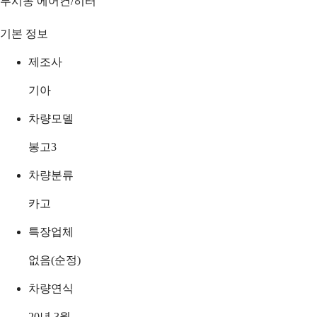
무시동 에어컨/히터
기본 정보
제조사
기아
차량모델
봉고3
차량분류
카고
특장업체
없음(순정)
차량연식
20년 3월