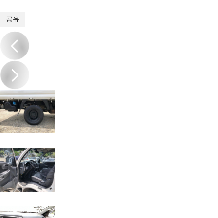
1
/
11
공유