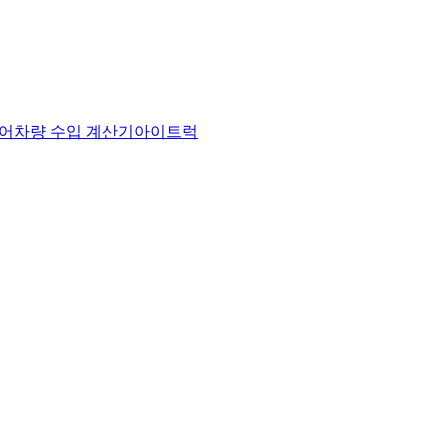
어
차량 수입 계산기
아이트럭