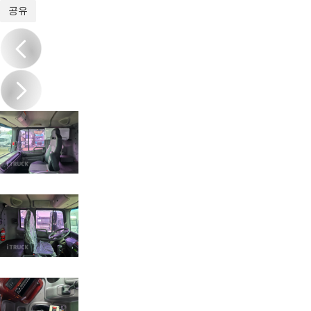
1
/
19
공유