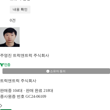
내용 확인
0
건
주영진
트럭앤트럭 주식회사
소유자 동의
트럭앤트럭 주식회사
판매중
104
대 · 판매 완료
218
대
종사원증 번호
GC24-06109