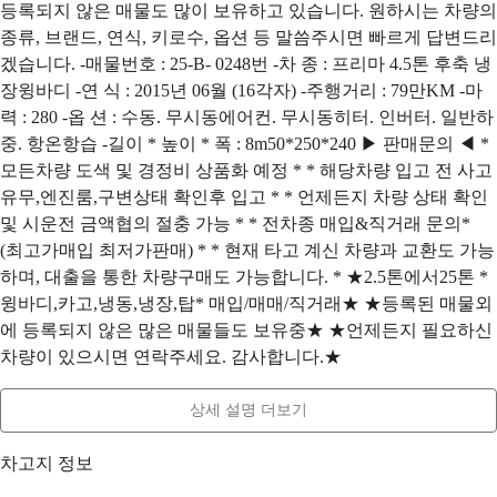
등록되지 않은 매물도 많이 보유하고 있습니다. 원하시는 차량의
종류, 브랜드, 연식, 키로수, 옵션 등 말씀주시면 빠르게 답변드리
겠습니다. -매물번호 : 25-B- 0248번 -차 종 : 프리마 4.5톤 후축 냉
장윙바디 -연 식 : 2015년 06월 (16각자) -주행거리 : 79만KM -마
력 : 280 -옵 션 : 수동. 무시동에어컨. 무시동히터. 인버터. 일반하
중. 항온항습 -길이 * 높이 * 폭 : 8m50*250*240 ▶ 판매문의 ◀ *
모든차량 도색 및 경정비 상품화 예정 * * 해당차량 입고 전 사고
유무,엔진룸,구변상태 확인후 입고 * * 언제든지 차량 상태 확인
및 시운전 금액협의 절충 가능 * * 전차종 매입&직거래 문의*
(최고가매입 최저가판매) * * 현재 타고 계신 차량과 교환도 가능
하며, 대출을 통한 차량구매도 가능합니다. * ★2.5톤에서25톤 *
윙바디,카고,냉동,냉장,탑* 매입/매매/직거래★ ★등록된 매물외
에 등록되지 않은 많은 매물들도 보유중★ ★언제든지 필요하신
차량이 있으시면 연락주세요. 감사합니다.★
상세 설명 더보기
차고지 정보