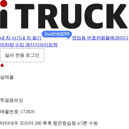
내 차 사기
내 차 팔기
영업용 번호판
화물백과
미디
어
차량 수입 계산기
아이트럭
딜러 전용 로그인
실매물
헛걸음보상
매물번호: 172826
타타대우 프리마 280 후축 항온항습윙 4.5톤 수동