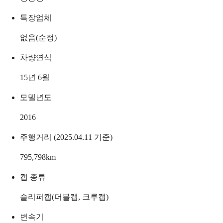
특장업체
없음(순정)
차량연식
15년 6월
모델년도
2016
주행거리 (2025.04.11 기준)
795,798
km
캡 종류
슬리퍼캡(더블캡, 크루캡)
변속기