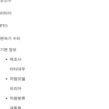
요소수
리타더
PTO
변속기 수리
기본 정보
제조사
타타대우
차량모델
프리마
차량분류
냉동윙