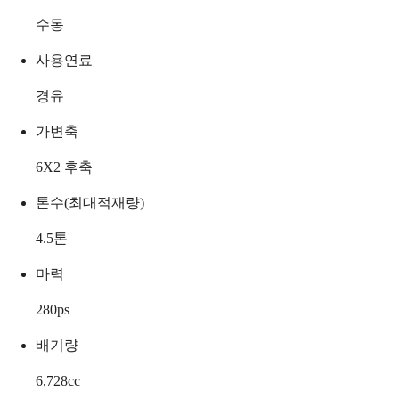
수동
사용연료
경유
가변축
6X2 후축
톤수(최대적재량)
4.5
톤
마력
280
ps
배기량
6,728
cc