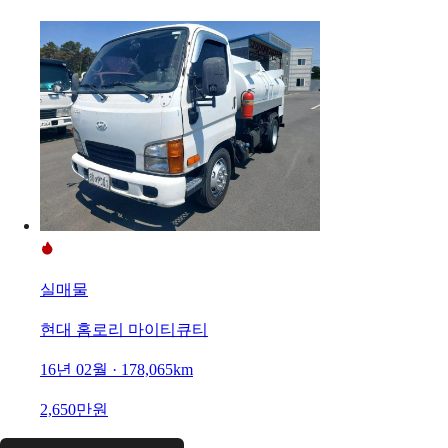
실매물
현대 홈로리 마이티큐티
16년 02월 · 178,065km
2,650만원