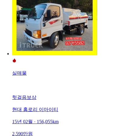
실매물
헛걸음보상
현대 홈로리 이마이티
15년 02월 · 156,055km
2,590만원