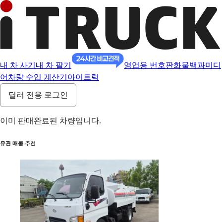
내 차 사기
내 차 팔기
영업용 번호판
화물백과
미디
어
차량 수입 계산기
아이트럭
딜러 전용 로그인
이미 판매완료된 차량입니다.
유관 매물 추천