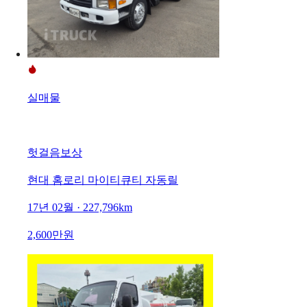
실매물
헛걸음보상
현대 홈로리 마이티큐티 자동릴
17년 02월 · 227,796km
2,600만원