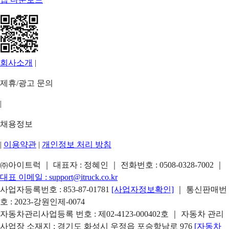
회사소개
|
제휴/광고 문의
|
채용정보
|
이용약관
|
개인정보 처리 방침
㈜아이트럭 ｜ 대표자 : 정혜인 ｜ 전화번호 :
0508-0328-7002
｜
대표 이메일 :
support@itruck.co.kr
사업자등록번호 : 853-87-01781
[사업자정보확인]
｜ 통신판매번
호 : 2023-강원인제-0074
자동차관리사업등록 번호 : 제02-4123-000402호 ｜ 자동차 관리
사업장 소재지 : 경기도 화성시 우정읍 포승항남로 976
[자동차