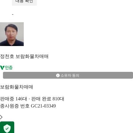
내용 확인
-
정천호
보람화물차매매
소유자 동의
보람화물차매매
판매중
146
대 · 판매 완료
810
대
종사원증 번호
GC21-03349