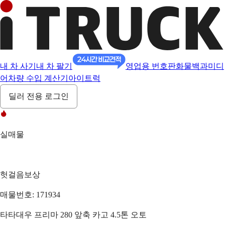
내 차 사기
내 차 팔기
영업용 번호판
화물백과
미디
어
차량 수입 계산기
아이트럭
딜러 전용 로그인
실매물
헛걸음보상
매물번호: 171934
타타대우 프리마 280 앞축 카고 4.5톤 오토