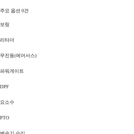
주요 옵션
0
건
보링
리타더
무진동(에어서스)
파워게이트
DPF
요소수
PTO
변속기 수리