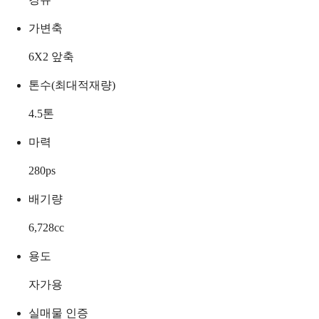
가변축
6X2 앞축
톤수(최대적재량)
4.5
톤
마력
280
ps
배기량
6,728
cc
용도
자가용
실매물 인증