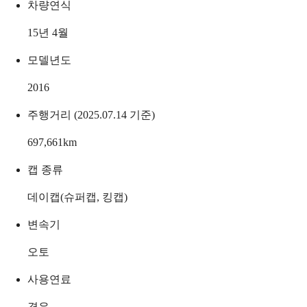
차량연식
15년 4월
모델년도
2016
주행거리 (2025.07.14 기준)
697,661
km
캡 종류
데이캡(슈퍼캡, 킹캡)
변속기
오토
사용연료
경유