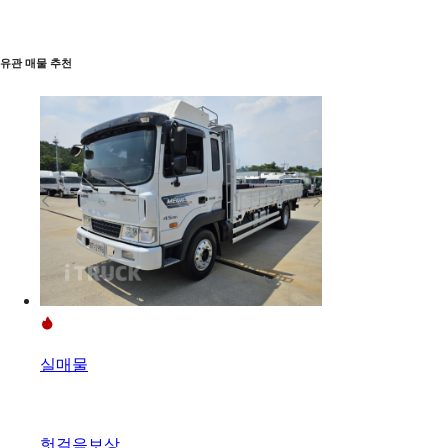
유관 매물 추천
실매물
헛걸음보상