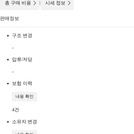
|
총 구매 비용
시세 정보
판매정보
구조 변경
-
압류/저당
-
보험 이력
내용 확인
4
건
소유자 변경