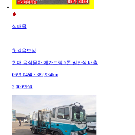
실매물
헛걸음보상
현대 음식물차 메가트럭 5톤 밀판식 배출
06년 04월 · 382,934km
2,000만원