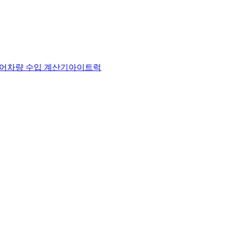
어
차량 수입 계산기
아이트럭