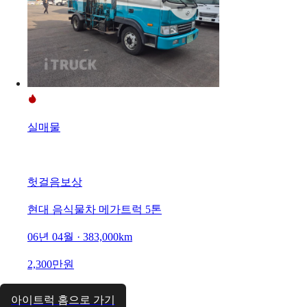
실매물
헛걸음보상
현대 음식물차 메가트럭 5톤
06년 04월 · 383,000km
2,300만원
아이트럭 홈으로 가기