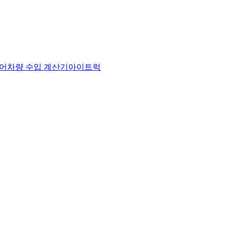
어
차량 수입 계산기
아이트럭