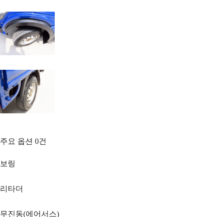
주요 옵션
0
건
보링
리타더
무진동(에어서스)