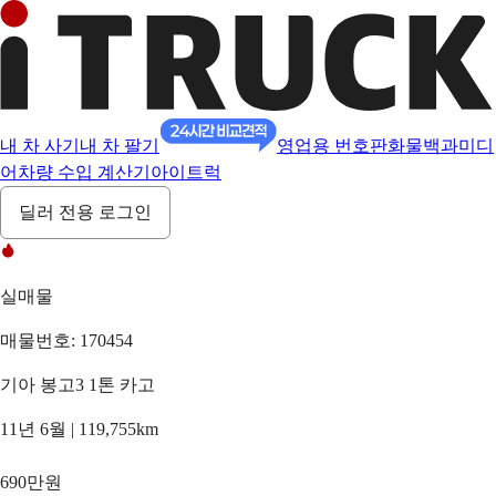
내 차 사기
내 차 팔기
영업용 번호판
화물백과
미디
어
차량 수입 계산기
아이트럭
딜러 전용 로그인
실매물
매물번호: 170454
기아 봉고3 1톤 카고
11년 6월 | 119,755km
690만원