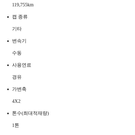
119,755
km
캡 종류
기타
변속기
수동
사용연료
경유
가변축
4X2
톤수(최대적재량)
1
톤