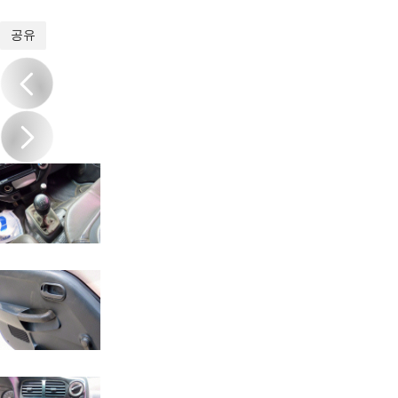
1
/
16
공유