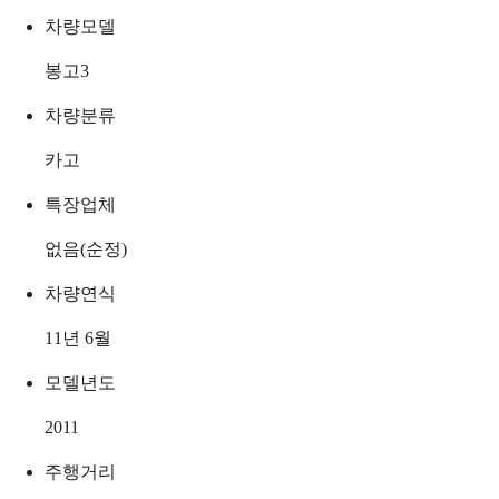
차량모델
봉고3
차량분류
카고
특장업체
없음(순정)
차량연식
11년 6월
모델년도
2011
주행거리