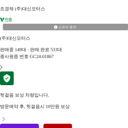
조경제
(주)대신모터스
소유자 동의
(주)대신모터스
판매중
149
대 · 판매 완료
533
대
종사원증 번호
GC24-01867
헛걸음 보상 차량입니다.
방문예약 후, 헛걸음시 10만원 보상