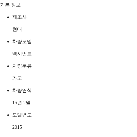
기본 정보
제조사
현대
차량모델
엑시언트
차량분류
카고
차량연식
15년 2월
모델년도
2015