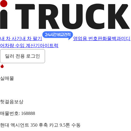
내 차 사기
내 차 팔기
영업용 번호판
화물백과
미디
어
차량 수입 계산기
아이트럭
딜러 전용 로그인
실매물
헛걸음보상
매물번호: 168888
현대 엑시언트 350 후축 카고 9.5톤 수동