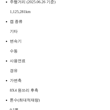
주행거리 (2025.06.26 기준)
1,125,281
km
캡 종류
기타
변속기
수동
사용연료
경유
가변축
8X4 원쓰리 후축
톤수(최대적재량)
9.5
톤