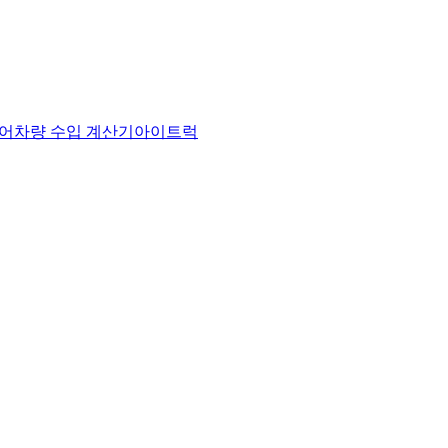
어
차량 수입 계산기
아이트럭