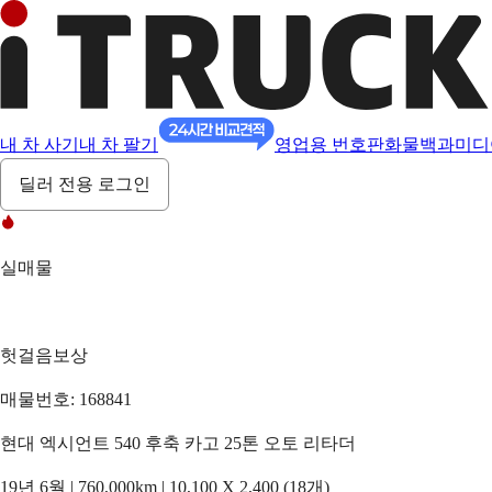
내 차 사기
내 차 팔기
영업용 번호판
화물백과
미디
딜러 전용 로그인
실매물
헛걸음보상
매물번호: 168841
현대 엑시언트 540 후축 카고 25톤 오토 리타더
19년 6월 | 760,000km | 10,100 X 2,400 (18개)