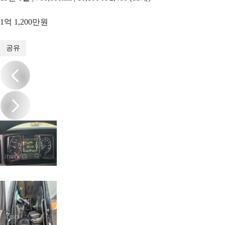
1억 1,200만원
1
/
17
공유