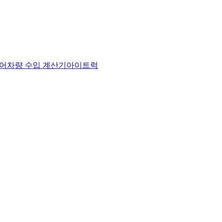
어
차량 수입 계산기
아이트럭