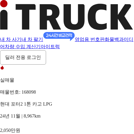
내 차 사기
내 차 팔기
영업용 번호판
화물백과
미디
어
차량 수입 계산기
아이트럭
딜러 전용 로그인
실매물
매물번호: 168098
현대 포터2 1톤 카고 LPG
24년 11월 | 8,967km
2,050만원