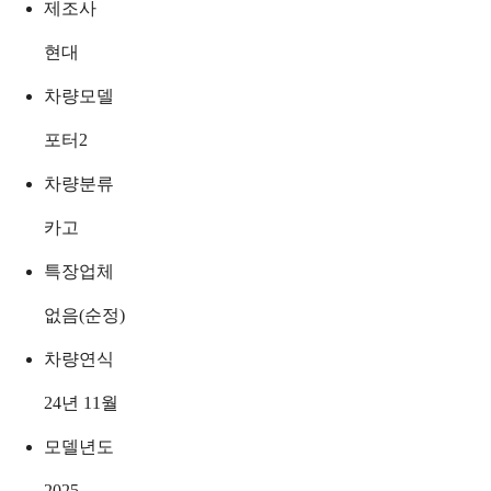
제조사
현대
차량모델
포터2
차량분류
카고
특장업체
없음(순정)
차량연식
24년 11월
모델년도
2025