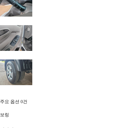
주요 옵션
0
건
보링