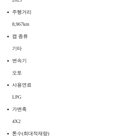
주행거리
8,967
km
캡 종류
기타
변속기
오토
사용연료
LPG
가변축
4X2
톤수(최대적재량)