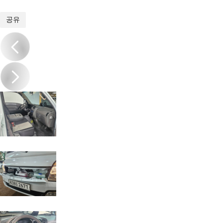
1
/
20
공유