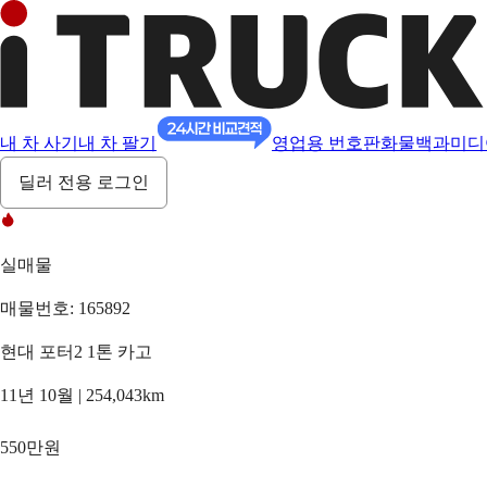
내 차 사기
내 차 팔기
영업용 번호판
화물백과
미디
딜러 전용 로그인
실매물
매물번호: 165892
현대 포터2 1톤 카고
11년 10월 | 254,043km
550만원