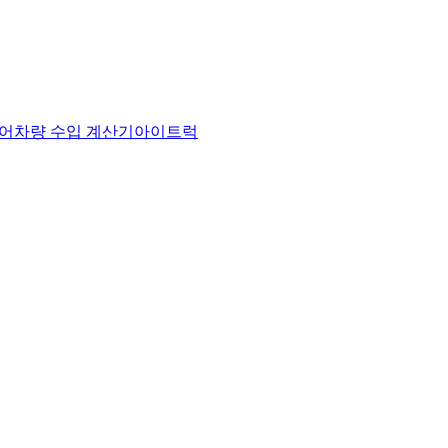
어
차량 수입 계산기
아이트럭