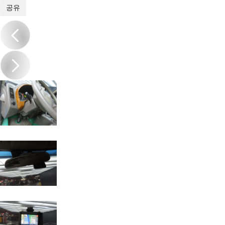
1
/
17
공유