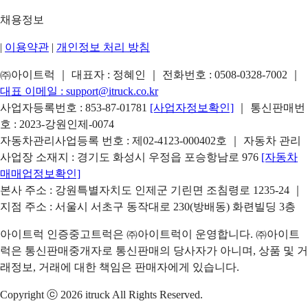
채용정보
|
이용약관
|
개인정보 처리 방침
㈜아이트럭 ｜ 대표자 : 정혜인 ｜ 전화번호 :
0508-0328-7002
｜
대표 이메일 :
support@itruck.co.kr
사업자등록번호 : 853-87-01781
[사업자정보확인]
｜ 통신판매번
호 : 2023-강원인제-0074
자동차관리사업등록 번호 : 제02-4123-000402호 ｜ 자동차 관리
사업장 소재지 : 경기도 화성시 우정읍 포승항남로 976
[자동차
매매업정보확인]
본사 주소 : 강원특별자치도 인제군 기린면 조침령로 1235-24 ｜
지점 주소 : 서울시 서초구 동작대로 230(방배동) 화련빌딩 3층
아이트럭 인증중고트럭은 ㈜아이트럭이 운영합니다. ㈜아이트
럭은 통신판매중개자로 통신판매의 당사자가 아니며, 상품 및 거
래정보, 거래에 대한 책임은 판매자에게 있습니다.
Copyright ⓒ 2026 itruck All Rights Reserved.