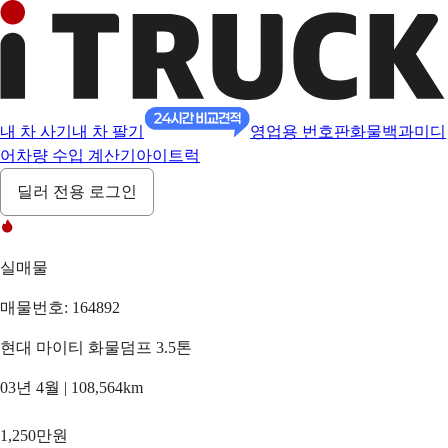
내 차 사기
내 차 팔기
영업용 번호판
화물백과
미디
어
차량 수입 계산기
아이트럭
딜러 전용 로그인
실매물
매물번호: 164892
현대 마이티 화물덤프 3.5톤
03년 4월 | 108,564km
1,250만원