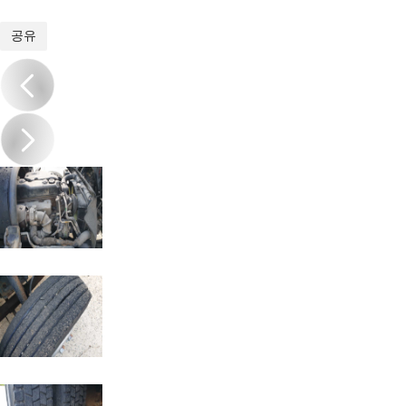
1
/
20
공유