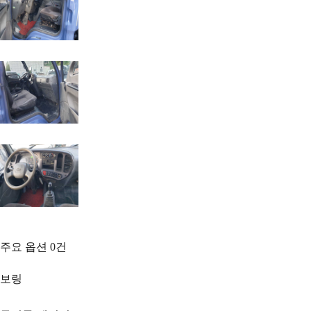
주요 옵션
0
건
보링