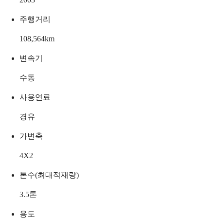
주행거리
108,564
km
변속기
수동
사용연료
경유
가변축
4X2
톤수(최대적재량)
3.5
톤
용도