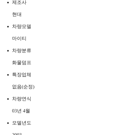
제조사
현대
차량모델
마이티
차량분류
화물덤프
특장업체
없음(순정)
차량연식
03년 4월
모델년도
2003