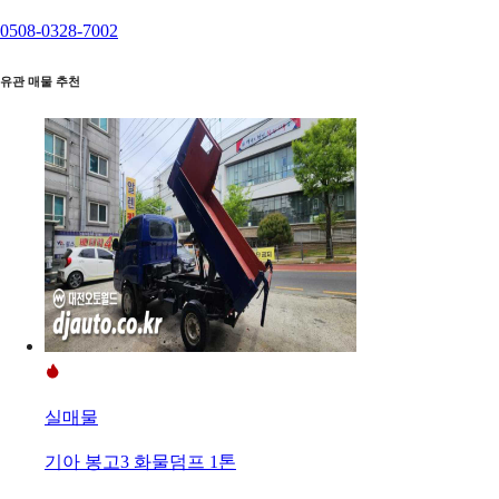
0508-0328-7002
유관 매물 추천
실매물
기아 봉고3 화물덤프 1톤