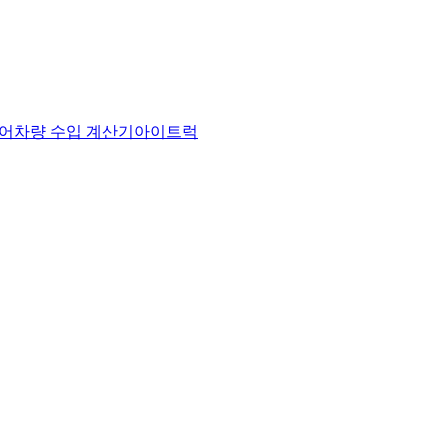
어
차량 수입 계산기
아이트럭