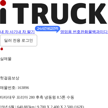
내 차 사기
내 차 팔기
영업용 번호판
화물백과
미디
딜러 전용 로그인
실매물
헛걸음보상
매물번호: 163896
타타대우 프리마 280 후축 냉동윙 8.5톤 수동
19년 6월 | 640,883km | 9,700 X 2,400 X 2,500 (16개)