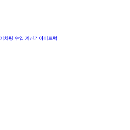
어
차량 수입 계산기
아이트럭