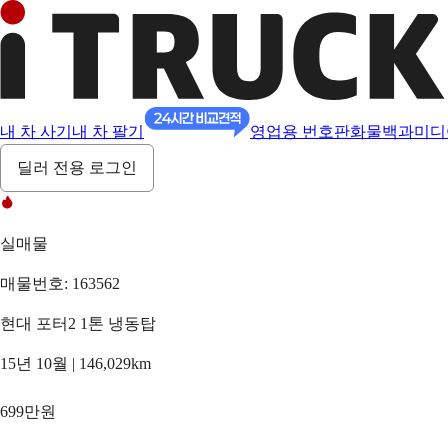
내 차 사기
내 차 팔기
영업용 번호판
화물백과
미디
딜러 전용 로그인
실매물
매물번호: 163562
현대 포터2 1톤 냉동탑
15년 10월 | 146,029km
699만원