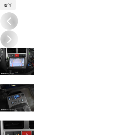
1
/
20
공유