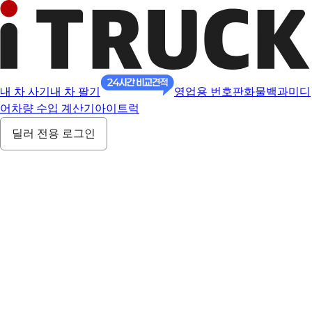
내 차 사기
내 차 팔기
영업용 번호판
화물백과
미디
어
차량 수입 계산기
아이트럭
딜러 전용 로그인