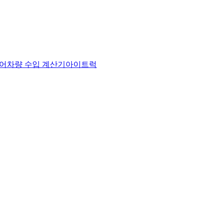
어
차량 수입 계산기
아이트럭