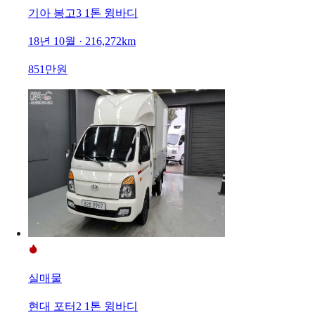
기아 봉고3 1톤 윙바디
18년 10월 · 216,272km
851만원
실매물
현대 포터2 1톤 윙바디