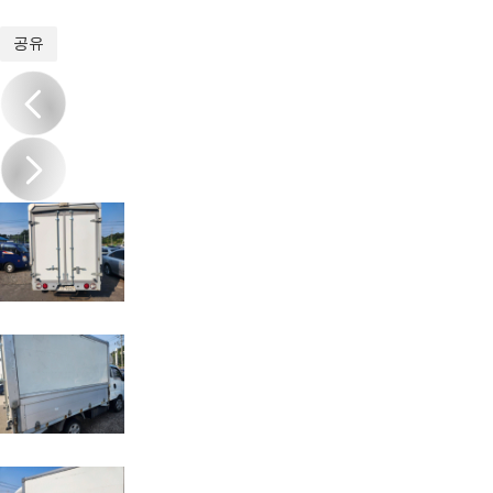
1
/
8
공유