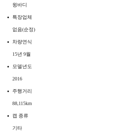
윙바디
특장업체
없음(순정)
차량연식
15년 9월
모델년도
2016
주행거리
88,115
km
캡 종류
기타