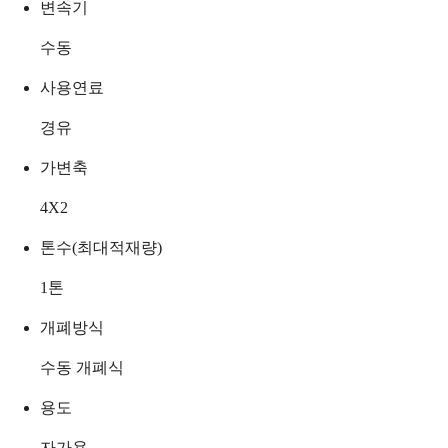
변속기
수동
사용연료
경유
가변축
4X2
톤수(최대적재량)
1
톤
개폐방식
수동 개폐식
용도
자가용