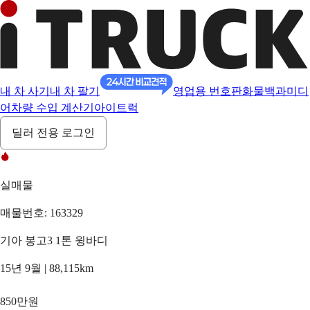
내 차 사기
내 차 팔기
영업용 번호판
화물백과
미디
어
차량 수입 계산기
아이트럭
딜러 전용 로그인
실매물
매물번호: 163329
기아 봉고3 1톤 윙바디
15년 9월 | 88,115km
850만원