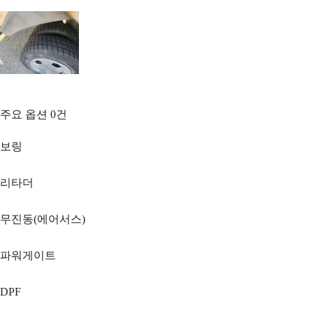
주요 옵션
0
건
보링
리타더
무진동(에어서스)
파워게이트
DPF