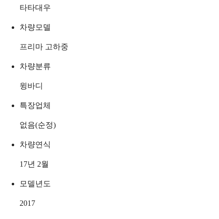
타타대우
차량모델
프리마 고하중
차량분류
윙바디
특장업체
없음(순정)
차량연식
17년 2월
모델년도
2017