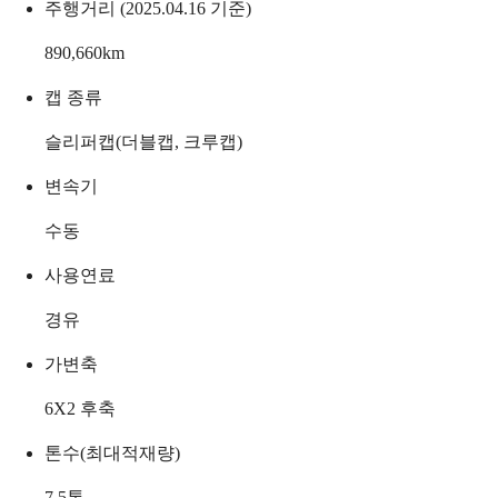
주행거리 (2025.04.16 기준)
890,660
km
캡 종류
슬리퍼캡(더블캡, 크루캡)
변속기
수동
사용연료
경유
가변축
6X2 후축
톤수(최대적재량)
7.5
톤