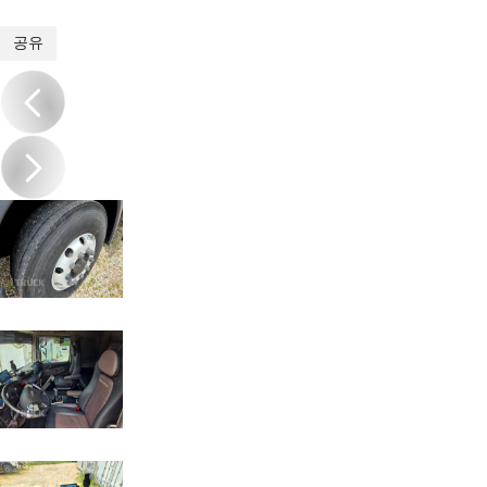
1
/
18
공유