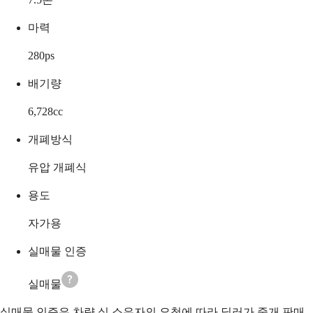
마력
280
ps
배기량
6,728
cc
개폐방식
유압 개폐식
용도
자가용
실매물 인증
실매물
실매물 인증은 차량 실 소유자의 요청에 따라 딜러가 중개 판매