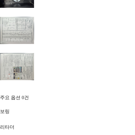
주요 옵션
0
건
보링
리타더