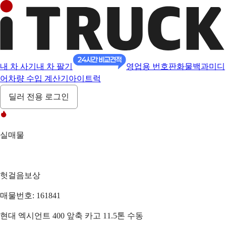
내 차 사기
내 차 팔기
영업용 번호판
화물백과
미디
어
차량 수입 계산기
아이트럭
딜러 전용 로그인
실매물
헛걸음보상
매물번호: 161841
현대 엑시언트 400 앞축 카고 11.5톤 수동