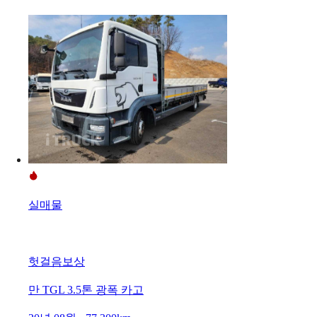
실매물
헛걸음보상
만 TGL 3.5톤 광폭 카고