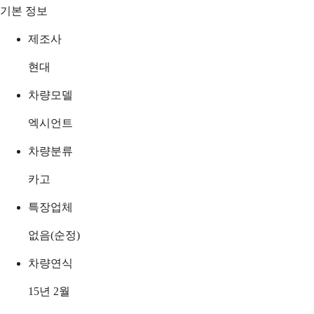
기본 정보
제조사
현대
차량모델
엑시언트
차량분류
카고
특장업체
없음(순정)
차량연식
15년 2월