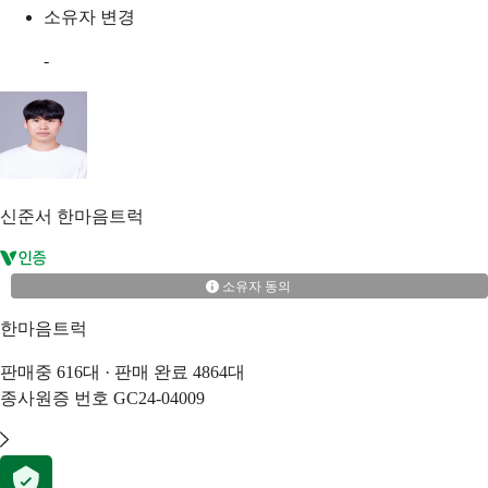
소유자 변경
-
신준서
한마음트럭
소유자 동의
한마음트럭
판매중
616
대 · 판매 완료
4864
대
종사원증 번호
GC24-04009