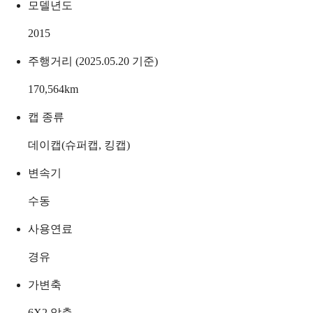
모델년도
2015
주행거리 (2025.05.20 기준)
170,564
km
캡 종류
데이캡(슈퍼캡, 킹캡)
변속기
수동
사용연료
경유
가변축
6X2 앞축