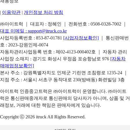
채용정보
|
이용약관
|
개인정보 처리 방침
㈜아이트럭 ｜ 대표자 : 정혜인 ｜ 전화번호 :
0508-0328-7002
｜
대표 이메일 :
support@itruck.co.kr
사업자등록번호 : 853-87-01781
[사업자정보확인]
｜ 통신판매번
호 : 2023-강원인제-0074
자동차관리사업등록 번호 : 제02-4123-000402호 ｜ 자동차 관리
사업장 소재지 : 경기도 화성시 우정읍 포승항남로 976
[자동차
매매업정보확인]
본사 주소 : 강원특별자치도 인제군 기린면 조침령로 1235-24 ｜
지점 주소 : 서울시 서초구 동작대로 230(방배동) 화련빌딩 3층
아이트럭 인증중고트럭은 ㈜아이트럭이 운영합니다. ㈜아이트
럭은 통신판매중개자로 통신판매의 당사자가 아니며, 상품 및 거
래정보, 거래에 대한 책임은 판매자에게 있습니다.
Copyright ⓒ 2026 itruck All Rights Reserved.