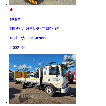
실매물
타타대우 어부바카 프리마 5톤
12년 12월 · 920,489km
2,900만원