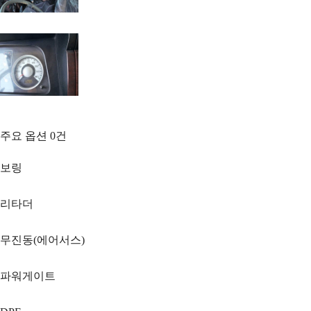
주요 옵션
0
건
보링
리타더
무진동(에어서스)
파워게이트