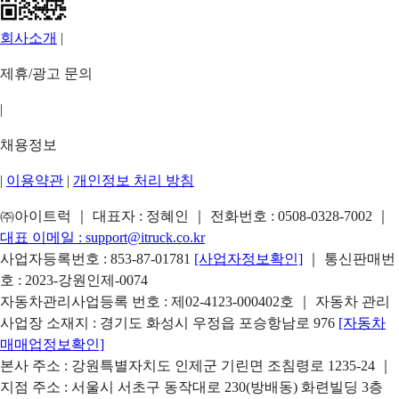
회사소개
|
제휴/광고 문의
|
채용정보
|
이용약관
|
개인정보 처리 방침
㈜아이트럭 ｜ 대표자 : 정혜인 ｜ 전화번호 :
0508-0328-7002
｜
대표 이메일 :
support@itruck.co.kr
사업자등록번호 : 853-87-01781
[사업자정보확인]
｜ 통신판매번
호 : 2023-강원인제-0074
자동차관리사업등록 번호 : 제02-4123-000402호 ｜ 자동차 관리
사업장 소재지 : 경기도 화성시 우정읍 포승항남로 976
[자동차
매매업정보확인]
본사 주소 : 강원특별자치도 인제군 기린면 조침령로 1235-24 ｜
지점 주소 : 서울시 서초구 동작대로 230(방배동) 화련빌딩 3층