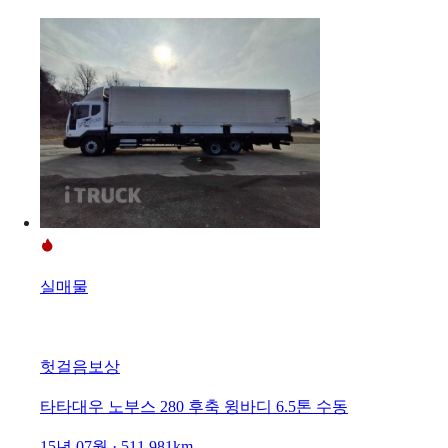
실매물
헛걸음보상
타타대우 노부스 280 후축 윙바디 6.5톤 수동
15년 07월 · 511,981km