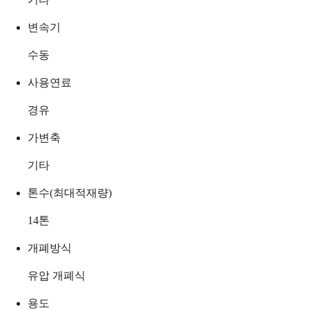
변속기
수동
사용연료
경유
가변축
기타
톤수(최대적재량)
14
톤
개폐방식
유압 개폐식
용도