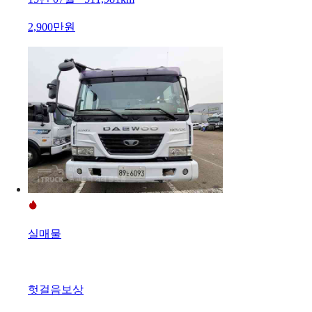
2,900만원
실매물
헛걸음보상