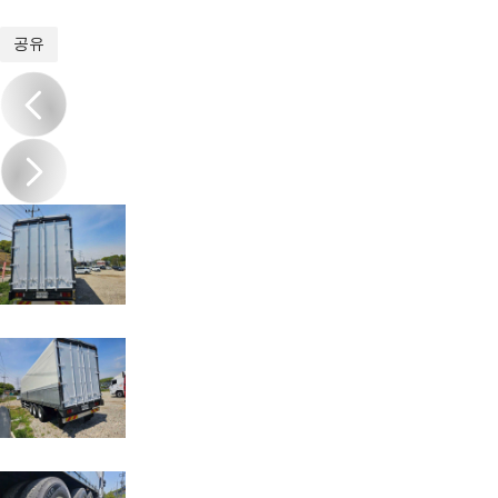
1
/
10
공유