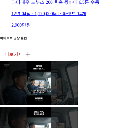
타타대우 노부스 260 후축 윙바디 6.5톤 수동
12년 04월 · 1,170,000km · 파렛트 14개
2,900만원
아이트럭 영상 클립
더보기
+