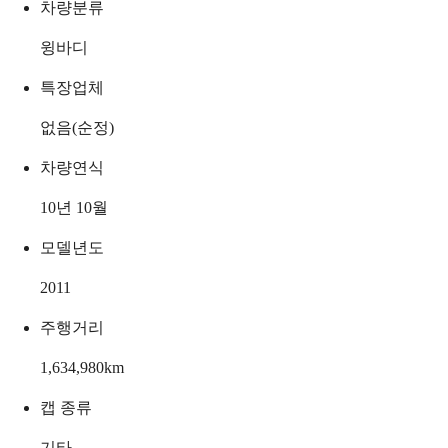
차량분류
윙바디
특장업체
없음(순정)
차량연식
10년 10월
모델년도
2011
주행거리
1,634,980
km
캡 종류
기타