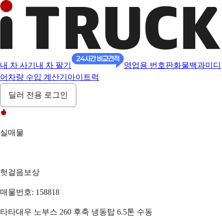
내 차 사기
내 차 팔기
영업용 번호판
화물백과
미디
어
차량 수입 계산기
아이트럭
딜러 전용 로그인
실매물
헛걸음보상
매물번호: 158818
타타대우 노부스 260 후축 냉동탑 6.5톤 수동