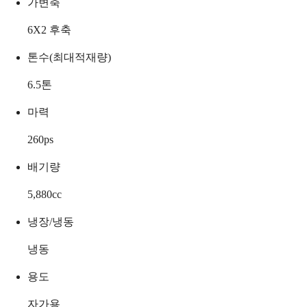
가변축
6X2 후축
톤수(최대적재량)
6.5
톤
마력
260
ps
배기량
5,880
cc
냉장/냉동
냉동
용도
자가용