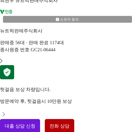
최현우
뉴트럭판매주식회사
소유자 동의
뉴트럭판매주식회사
판매중
56
대 · 판매 완료
1174
대
종사원증 번호
GC21-06444
헛걸음 보상 차량입니다.
방문예약 후, 헛걸음시 10만원 보상
대출 상담 신청
전화 상담