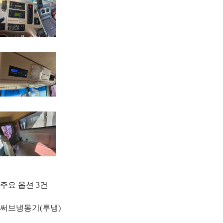
주요 옵션
3
건
써브냉동기(투냉)