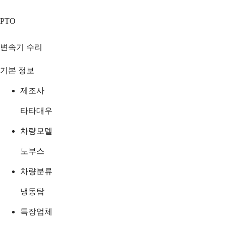
PTO
변속기 수리
기본 정보
제조사
타타대우
차량모델
노부스
차량분류
냉동탑
특장업체