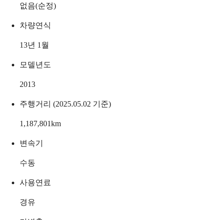
없음(순정)
차량연식
13년 1월
모델년도
2013
주행거리 (2025.05.02 기준)
1,187,801
km
변속기
수동
사용연료
경유