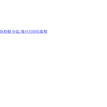
어
차량 수입 계산기
아이트럭