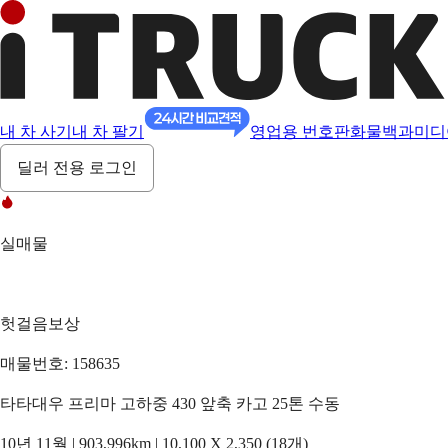
내 차 사기
내 차 팔기
영업용 번호판
화물백과
미디
딜러 전용 로그인
실매물
헛걸음보상
매물번호: 158635
타타대우 프리마 고하중 430 앞축 카고 25톤 수동
10년 11월 | 903,996km | 10,100 X 2,350 (18개)