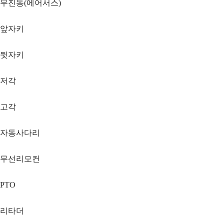
무진동(에어서스)
앞자키
뒷자키
저각
고각
자동사다리
무선리모컨
PTO
리타더