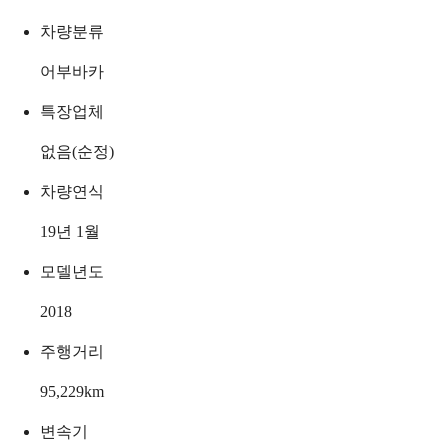
차량분류
어부바카
특장업체
없음(순정)
차량연식
19년 1월
모델년도
2018
주행거리
95,229
km
변속기