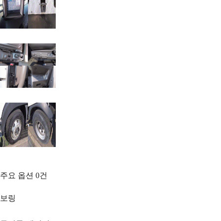
주요 옵션
0
건
보링