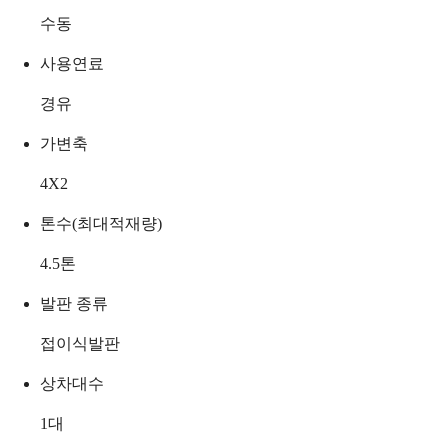
수동
사용연료
경유
가변축
4X2
톤수(최대적재량)
4.5
톤
발판 종류
접이식발판
상차대수
1
대