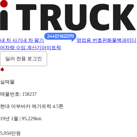
내 차 사기
내 차 팔기
영업용 번호판
화물백과
미디
어
차량 수입 계산기
아이트럭
딜러 전용 로그인
실매물
매물번호: 158237
현대 어부바카 메가트럭 4.5톤
19년 1월 | 95,229km
5,950만원