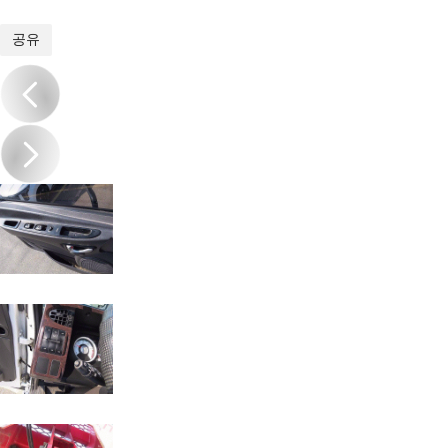
1
/
20
공유