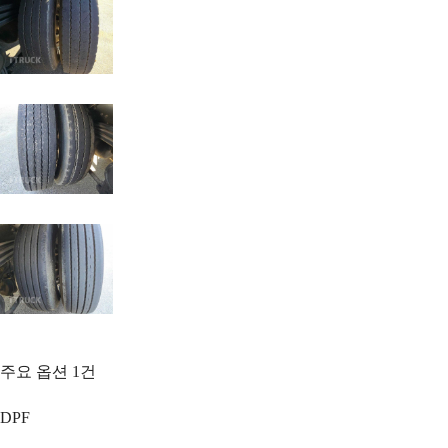
주요 옵션
1
건
DPF