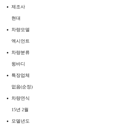
제조사
현대
차량모델
엑시언트
차량분류
윙바디
특장업체
없음(순정)
차량연식
15년 2월
모델년도