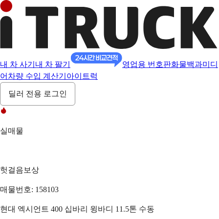
내 차 사기
내 차 팔기
영업용 번호판
화물백과
미디
어
차량 수입 계산기
아이트럭
딜러 전용 로그인
실매물
헛걸음보상
매물번호: 158103
현대 엑시언트 400 십바리 윙바디 11.5톤 수동