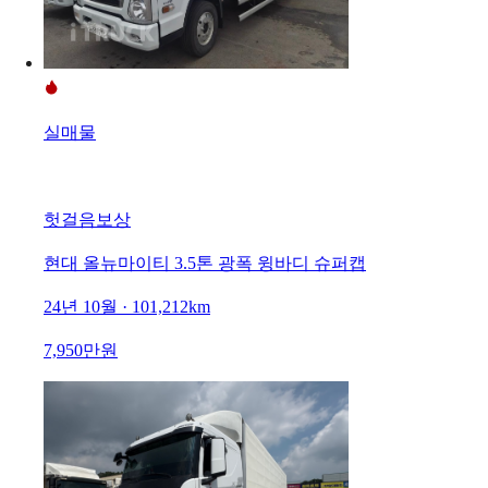
실매물
헛걸음보상
현대 올뉴마이티 3.5톤 광폭 윙바디 슈퍼캡
24년 10월 · 101,212km
7,950만원