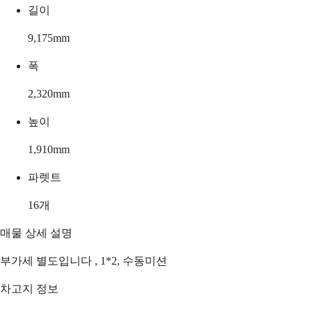
길이
9,175
mm
폭
2,320
mm
높이
1,910
mm
파렛트
16
개
매물 상세 설명
부가세 별도입니다 , 1*2, 수동미션
차고지 정보