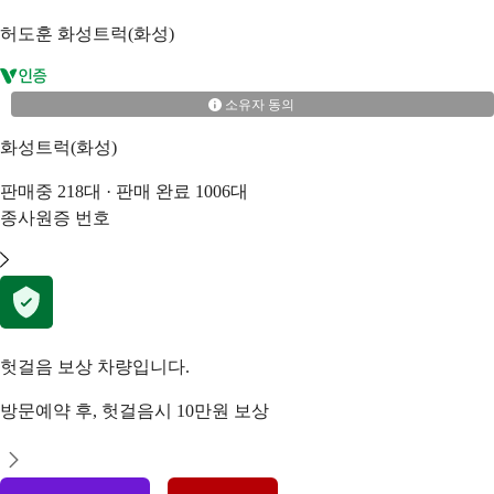
허도훈
화성트럭(화성)
소유자 동의
화성트럭(화성)
판매중
218
대 · 판매 완료
1006
대
종사원증 번호
헛걸음 보상 차량입니다.
방문예약 후, 헛걸음시 10만원 보상