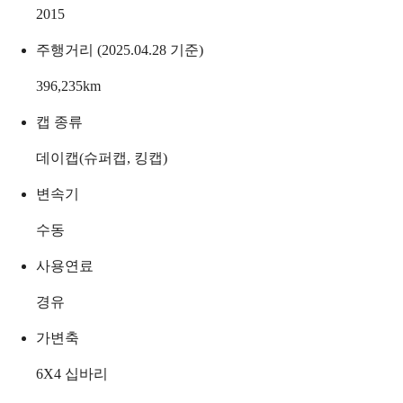
2015
주행거리 (2025.04.28 기준)
396,235
km
캡 종류
데이캡(슈퍼캡, 킹캡)
변속기
수동
사용연료
경유
가변축
6X4 십바리