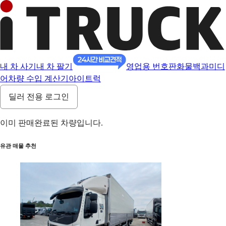
내 차 사기
내 차 팔기
영업용 번호판
화물백과
미디
어
차량 수입 계산기
아이트럭
딜러 전용 로그인
이미 판매완료된 차량입니다.
유관 매물 추천