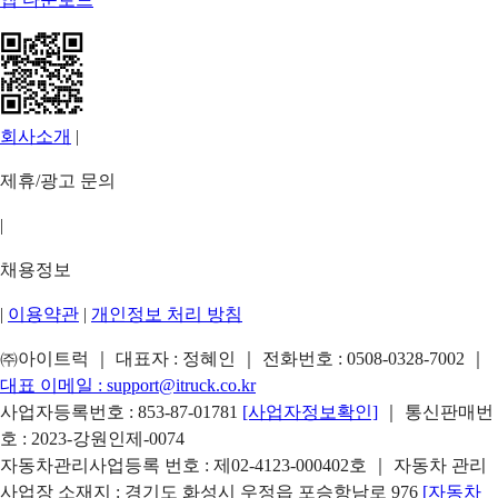
회사소개
|
제휴/광고 문의
|
채용정보
|
이용약관
|
개인정보 처리 방침
㈜아이트럭 ｜ 대표자 : 정혜인 ｜ 전화번호 :
0508-0328-7002
｜
대표 이메일 :
support@itruck.co.kr
사업자등록번호 : 853-87-01781
[사업자정보확인]
｜ 통신판매번
호 : 2023-강원인제-0074
자동차관리사업등록 번호 : 제02-4123-000402호 ｜ 자동차 관리
사업장 소재지 : 경기도 화성시 우정읍 포승항남로 976
[자동차