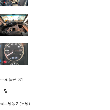
주요 옵션
0
건
보링
써브냉동기(투냉)