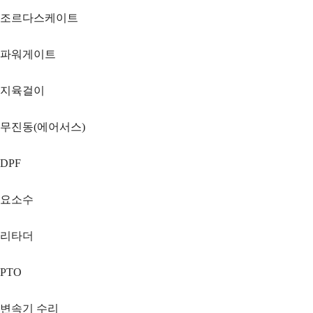
조르다스케이트
파워게이트
지육걸이
무진동(에어서스)
DPF
요소수
리타더
PTO
변속기 수리