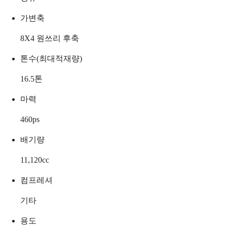
가변축
8X4 원쓰리 후축
톤수(최대적재량)
16.5
톤
마력
460
ps
배기량
11,120
cc
컴프레셔
기타
용도