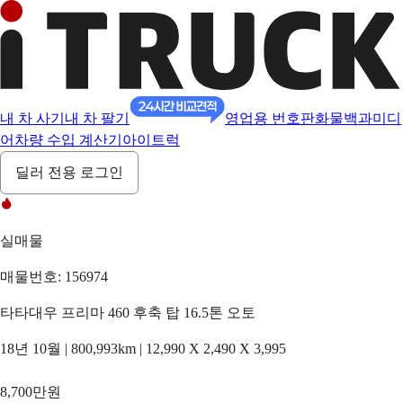
내 차 사기
내 차 팔기
영업용 번호판
화물백과
미디
어
차량 수입 계산기
아이트럭
딜러 전용 로그인
실매물
매물번호: 156974
타타대우 프리마 460 후축 탑 16.5톤 오토
18년 10월 | 800,993km | 12,990 X 2,490 X 3,995
8,700만원