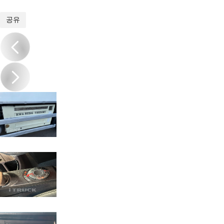
1
/
18
공유