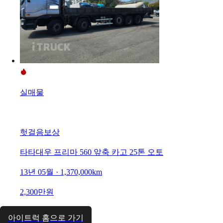
실매물
헛걸음보상
타타대우 프리마 560 앞축 카고 25톤 오토
13년 05월 · 1,370,000km
2,300만원
아이트럭 홈으로 가기