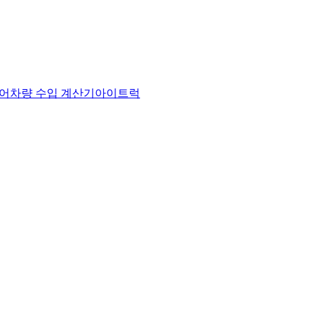
어
차량 수입 계산기
아이트럭