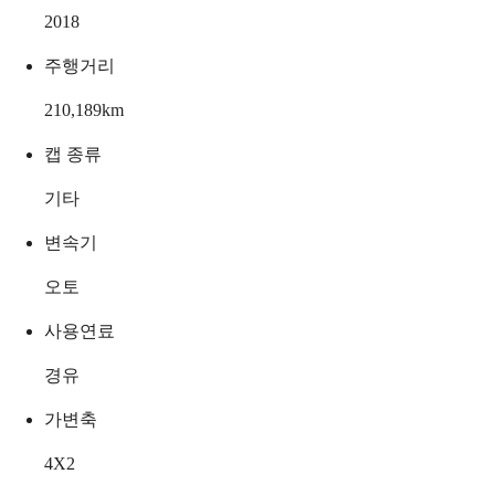
2018
주행거리
210,189
km
캡 종류
기타
변속기
오토
사용연료
경유
가변축
4X2