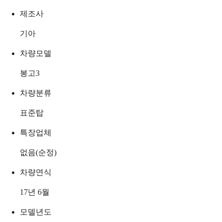
제조사
기아
차량모델
봉고3
차량분류
표준탑
특장업체
없음(순정)
차량연식
17년 6월
모델년도