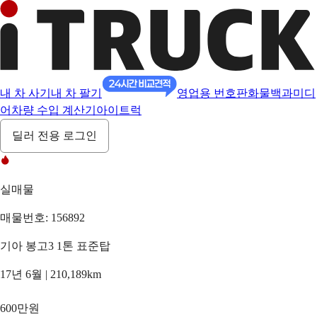
내 차 사기
내 차 팔기
영업용 번호판
화물백과
미디
어
차량 수입 계산기
아이트럭
딜러 전용 로그인
실매물
매물번호: 156892
기아 봉고3 1톤 표준탑
17년 6월 | 210,189km
600만원