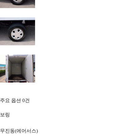
주요 옵션
0
건
보링
무진동(에어서스)