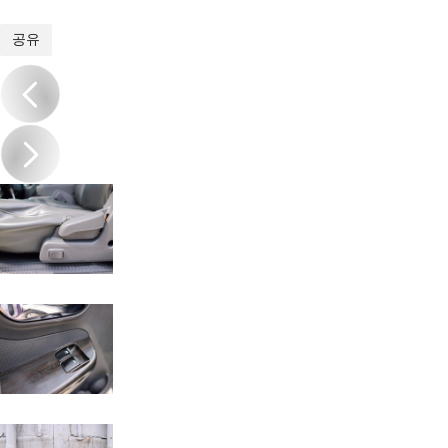
1
/
18
공유